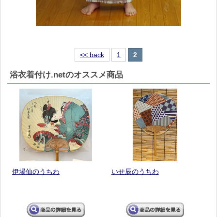
<< back
1
2
浴衣着付け.netのオススメ商品
伊場仙のうちわ
いせ辰のうちわ