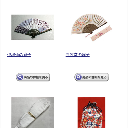
伊場仙の扇子
白竹堂の扇子