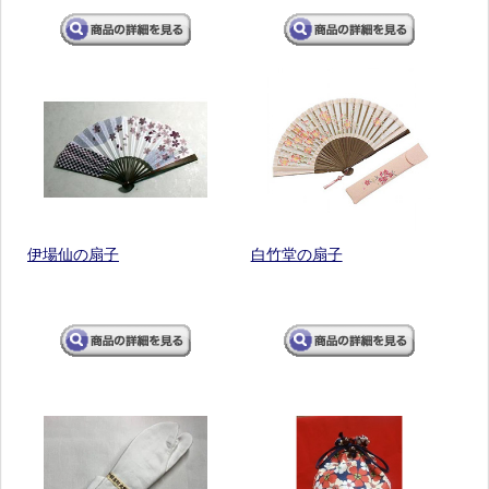
伊場仙の扇子
白竹堂の扇子