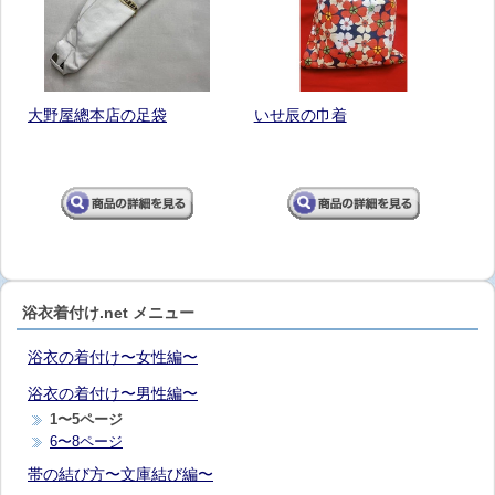
大野屋總本店の足袋
いせ辰の巾着
浴衣着付け.net メニュー
浴衣の着付け〜女性編〜
浴衣の着付け〜男性編〜
1〜5ページ
6〜8ページ
帯の結び方〜文庫結び編〜