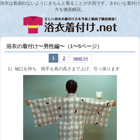
浴衣は着崩れないようにきちんと着ることが大切です。きれいな着付け
方を徹底解説。
浴衣の着付け〜男性編〜（1〜5ページ）
1
2
next >>
1）袖口を持ち、両手を肩の高さまで上げ、引っ張ります